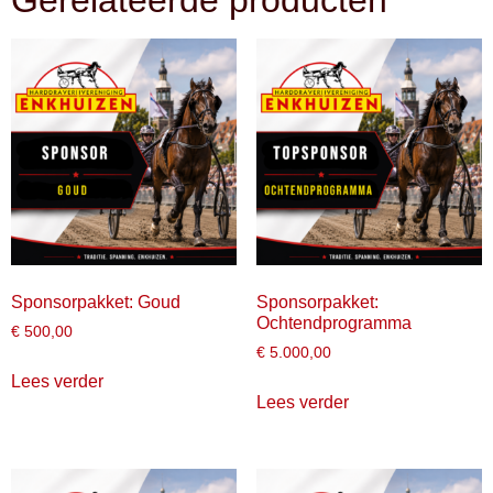
Gerelateerde producten
Sponsorpakket: Goud
Sponsorpakket:
Ochtendprogramma
€
500,00
€
5.000,00
Lees verder
Lees verder