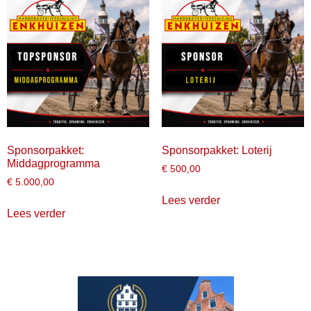
Sponsorpakket:
Sponsorpakket: Loterij
Middagprogramma
€
500,00
€
5.000,00
Lees verder
Lees verder