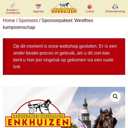
Kaarten /
Kaarten /
Agenda
Agenda
Loterij
Loterij
Ondersteuning
Ondersteuning
Contributie
Contributie
Home
/
Sponsors
/ Sponsorpakket: Westfries
kampioenschap
Op dit moment is onze webshop gesloten. Er is een
ander bestel-proces in gebruik, als u dit ziet dan
bent u hier per ongeluk op gekomen via een oude
link